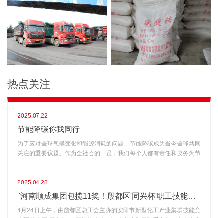
热点关注
2025.07.22
节能降碳你我同行
为了应对全球气候变化和能源消耗的问题，节能降碳成为当今全球共同
关注的重要议题。作为全社会的一员，我们每个人都有责任和义务为节
能降碳贡献力量。为了引起大家对节能降碳的重视，我们发起了“节能降
碳你我同行”宣传活动。希望通过传播节能降碳的理念和方法，改变我们
的生活方式和消费习惯，共同创造一个低碳环保的美好未来。一、什么
2025.04.28
是节能降碳?节能是指有效利用能源资源，减少能源消耗对环境的压
"河南顺成集团包揽11奖！殷都区'同兴杯'职工技能大赛成果丰硕"
力。降碳则是指减少温室气体的排放，尤其是二氧化碳，减缓气候变化
4月24日上午，由殷都区总工会主办的安阳市新型化工产业集群技能竞
的速度。二、节能降碳为什么重要?减少能源消耗，降低环境压力，改