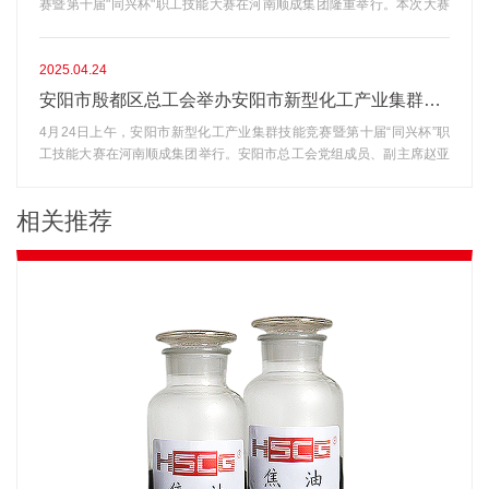
赛暨第十届"同兴杯"职工技能大赛在河南顺成集团隆重举行。本次大赛
善空气质量。减缓气候变化，保护地球生态系统的平衡。提高能源利用
以"强技能、促发展、展风采"为主题，共设置仪表、电工、焊工、铲
效率，减少能源浪费，降低能源开支。三、如何节能降碳?优化生产流
车、化验等5个竞赛项目，吸引了来自全区四家化工企业的88名技术骨
程：通过改进生产工艺、优化设备配置、提高生产效率等措施，可以降
干同台竞技。赛场上，选手们通过理论测试与实际操作相结合的考核方
2025.04.24
低能源消耗和减少污染物排放。加强能源管理：通过制定合理的能源管
式展开激烈角逐。仪表工区选手以毫米级的精准调试展现职业素养，铲
理制度、加强能源计量和统计、推广节能技术和设备等措施，可以提高
安阳市殷都区总工会举办安阳市新型化工产业集群技能竞赛暨第十届“同兴杯”职工技能大赛
车驾驶员在狭窄赛道完成高难度物料转运，化验员们则通过严谨的化学
能源利用率，减少能源消耗。同时，还可以奖励能源管理信息平台，实
4月24日上午，安阳市新型化工产业集群技能竞赛暨第十届“同兴杯”职
分析流程彰显技能水平。经过全天紧张比拼，河南顺成集团表现亮眼，
现能源数据的实时监测和分析，为企业的能源管理提供有力支持。加强
工技能大赛在河南顺成集团举行。安阳市总工会党组成员、副主席赵亚
共斩获11个奖项好成绩。这次竞赛既是对产业工人技能水平的大检阅，
环保意识：充分认识到环境保护的重要性，加强环保意识教育，推广环
飞、殷都区人大常委会副主任、区总工会党组书记、主席马建军、殷都
更是推动人才梯队建设的重要抓手。通过搭建技能比武平台，有效激发
保理念，引导员工树立环保意识，从自身做起，积极参与到节能减排工
区总工会党组成员、常务副主席王利民、殷都区总工会劳动和经济部部
了广大职工"学技术、练本领、比技能"的热情。顺成集团董事长王智勇
作中来。四、我们的行动，你我同行。建立节能意识：从身边小事做
相关推荐
长孟祥峰、铜冶镇工会主席李爱民、河南省顺成集团绿色发展项目指挥
表示：此次技能大赛的成功举办，不仅为职工提供了展示才能的舞台，
起，传达节能降碳理念。改变生活方式：培养低碳环保的生活习惯，如
部指挥长王峰、副总经理李凯参加开幕式。本次大赛由殷都区总工会倾
更通过以赛促学、以赛促训的方式，为顺成集团转型升级注入强劲动
节约用水、垃圾分类等。节能降碳创新：倡导和支持绿色科技、环保产
力主办、河南顺成集团精心承办。（河南顺成集团副总经理李凯致辞）
能，持续推进职工素质提升工程，助力打造知识型、技能型、创新型劳
品的发展和应用。让我们手拉手，共同努力，让节能降碳成为每个人的
顺成集团副总经理李凯在开幕式上致辞，他代表此次大赛的承办方，向
动者大军。强调，集团将以这次技能大赛为契机，持续深化员工队伍建
行动，让低碳环保的理念落地生根。我们相信，只要我们每个人都为节
莅临本次开幕式的各位领导、嘉宾表示热烈的欢迎和衷心的感谢！同
设改革，通过常态化开展岗位练兵、技术比武等活动，为顺成集团高质
能降碳贡献一份力量，我们就能共同创造一个更加美好、绿色低碳的未
时，向所有参赛的职工朋友们致以诚挚的问候！（铜冶镇工会主席李爱
量发展培育更多高技能人才。项目名次姓名单位仪表组第1名杨现军顺
来!
民讲话）（殷都区总工会党组书记、主席马建军讲话）（安阳市总工会
成仪表组第2名程晓顺成仪表组第3名韩云燕顺成电工组第3名牛庆军顺
党组成员、副主席赵亚飞宣布安阳市新型化工产业集群技能竞赛暨第十
成焊工组第2名董星顺成铲车组第1名吴昕隆顺成铲车组第2名吴延杰顺
届“同兴杯”职工技能大赛开始!）铜冶镇工会主席李爱民首先讲话，随后
成铲车组第2名马国辉顺成铲车组第3名焦俊伟顺成化验组第1名程晓庆
殷都区人大常委会副主任、区总工会党组书记、主席马建军讲话，他
顺成化验组第3名秦娜娜顺成
说：今天我们在河南顺成集团举行安阳市新型化工产业集群技能竞赛暨
第十届“同兴杯”职工技能大赛活动，就是“五赛一争”职工大比武的重大实
践，为我区产业工人技能提升提供了平台。在此，我代表殷都区总工会