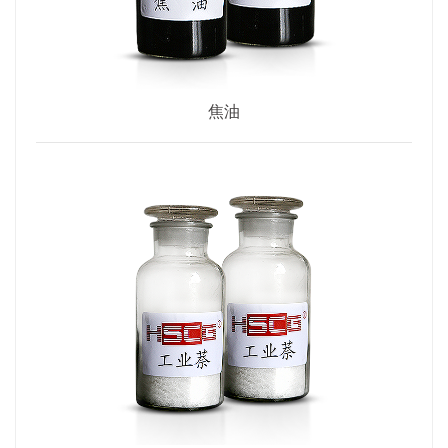
对大赛的举办表示热烈祝贺，向一直关心和支持工会各项工作的市总领
导、铜冶镇党政领导表示衷心的感谢，向精心筹备此次技能竞赛的河南
顺成集团的领导和职工表示感谢，向踊跃参与竞赛的广大职工朋友们致
以崇高的敬意和诚挚的问候！安阳市总工会党组成员、副主席赵亚飞宣
布安阳市新型化工产业集群技能竞赛暨第十届“同兴杯”职工技能大赛开
焦油
始! 据了解，本次技能大赛共设置仪表、电工、焊工、铲车、化验等5个
竞赛项目，吸引全区四个企业，88名职工同台竞技！ "技能铸就梦
想，匠心成就未来" "赛场上的每一滴汗水，都是浇灌企业明天的甘霖"
"今天的竞技台，就是明天的生产线"。职工技能大赛，是职工展示技
艺、交流经验、提升技能的重要平台，更是弘扬工匠精神、推动技术创
新、促进企业发展的重要举措。近年来，随着安阳市新型化工产业集群
的不断发展和技术的不断革新，对职工的技能水平提出了更高的要求。
因此，举办这次技能大赛，旨在激发广大职工的学习热情，提升大家的
业务能力和综合素质，为企业的持续健康发展注入新的活力和动力。 在
本次技能大赛中，我们将看到来自各个岗位的职工们，以饱满的热情、
昂扬的斗志、精湛的技艺，展现自己的风采和实力。通过这次大赛的锻
炼和比拼，大家一定能够收获满满，不仅在技能上得到显著提升，更在
精神上得到一次深刻的洗礼和升华。