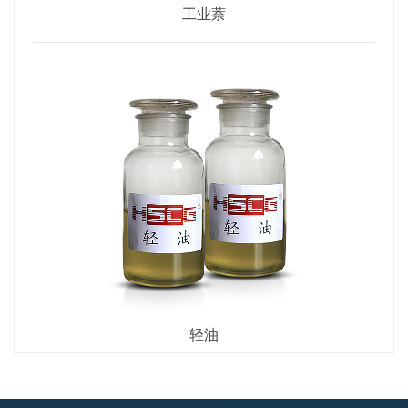
工业萘
轻油