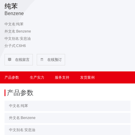
纯苯
Benzene
中文名:纯苯
外文名:Benzene
中文别名:安息油
分子式:C6H6
分子量：78.11

在线留言

在线预订
密度g/cm3: 0.8800
馏程℃: 0.9
酸洗比色: 0.1
产品参数
生产实力
服务支持
发货案例
总硫mg/L: 0.4
中性试验: 中性
产品参数
色度铂-钴: 20
外观: 无色透明，无机械杂质
中文名:纯苯
水分: 无
外文名:Benzene
组成wt/wt%:苯99.96 非芳≤0.03 甲苯0.01
溴价 mgBr/100g: 8
中文别名:安息油
结晶点℃：6