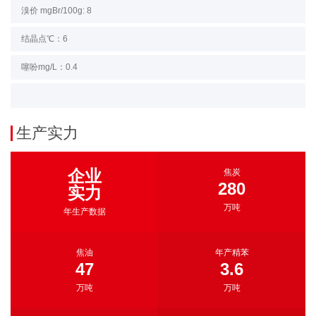
溴价 mgBr/100g: 8
结晶点℃：6
噻吩mg/L：0.4
生产实力
企业
焦炭
280
实力
万吨
年生产数据
焦油
年产精苯
47
3.6
万吨
万吨