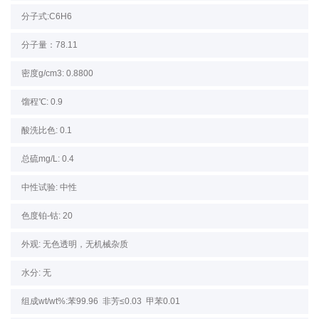
噻吩mg/L：0.4
分子式:C6H6
分子量：78.11
密度g/cm3: 0.8800
馏程℃: 0.9
酸洗比色: 0.1
总硫mg/L: 0.4
中性试验: 中性
色度铂-钴: 20
外观: 无色透明，无机械杂质
水分: 无
组成wt/wt%:苯99.96 非芳≤0.03 甲苯0.01