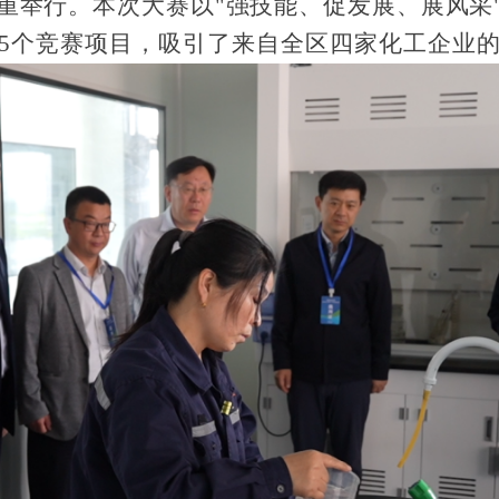
重举行。本次大赛以"强技能、促发展、展风采
5个竞赛项目，吸引了来自全区四家化工企业的