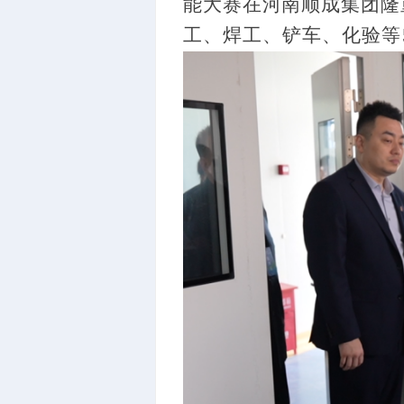
能大赛在河南顺成集团隆
工、焊工、铲车、化验等