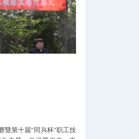
赛暨第十届"同兴杯"职工技