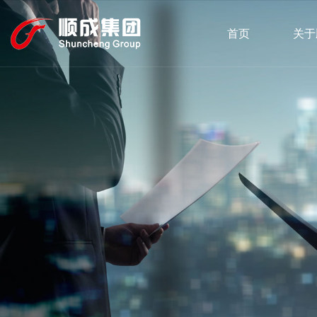
首页
关于