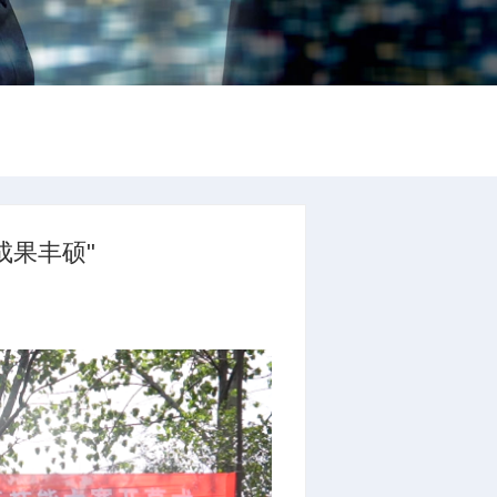
成果丰硕"