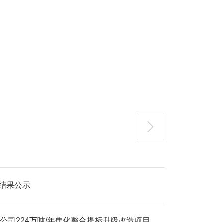

测结果公示
河南省顺聚能源科技有限公司224万吨/年焦化整合提标升级改造项目 环保验收报告公示