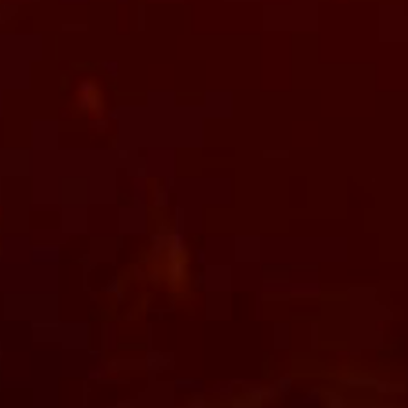
工业萘
轻油
纯苯