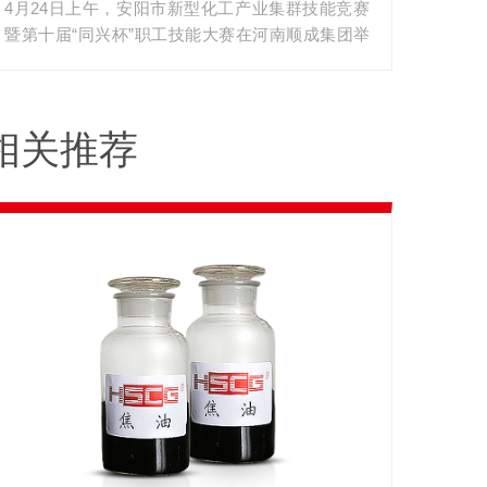
4月24日上午，安阳市新型化工产业集群技能竞赛
方式展开激烈角逐。仪表工区选手以毫米级的精准
生产流程：通过改进生产工艺、优化设备配置、提
暨第十届“同兴杯”职工技能大赛在河南顺成集团举
调试展现职业素养，铲车驾驶员在狭窄赛道完成高
高生产效率等措施，可以降低能源消耗和减少污染
行。安阳市总工会党组成员、副主席赵亚飞、殷都
难度物料转运，化验员们则通过严谨的化学分析流
物排放。加强能源管理：通过制定合理的能源管理
区人大常委会副主任、区总工会党组书记、主席马
程彰显技能水平。经过全天紧张比拼，河南顺成集
制度、加强能源计量和统计、推广节能技术和设备
建军、殷都区总工会党组成员、常务副主席王利
团表现亮眼，共斩获11个奖项好成绩。这次竞赛既
等措施，可以提高能源利用率，减少能源消耗。同
相关推荐
民、殷都区总工会劳动和经济部部长孟祥峰、铜冶
是对产业工人技能水平的大检阅，更是推动人才梯
时，还可以奖励能源管理信息平台，实现能源数据
镇工会主席李爱民、河南省顺成集团绿色发展项目
队建设的重要抓手。通过搭建技能比武平台，有效
的实时监测和分析，为企业的能源管理提供有力支
指挥部指挥长王峰、副总经理李凯参加开幕式。本
激发了广大职工"学技术、练本领、比技能"的热
持。加强环保意识：充分认识到环境保护的重要
次大赛由殷都区总工会倾力主办、河南顺成集团精
情。顺成集团董事长王智勇表示：此次技能大赛的
性，加强环保意识教育，推广环保理念，引导员工
心承办。（河南顺成集团副总经理李凯致辞）顺成
成功举办，不仅为职工提供了展示才能的舞台，更
树立环保意识，从自身做起，积极参与到节能减排
集团副总经理李凯在开幕式上致辞，他代表此次大
通过以赛促学、以赛促训的方式，为顺成集团转型
工作中来。四、我们的行动，你我同行。建立节能
赛的承办方，向莅临本次开幕式的各位领导、嘉宾
升级注入强劲动能，持续推进职工素质提升工程，
意识：从身边小事做起，传达节能降碳理念。改变
表示热烈的欢迎和衷心的感谢！同时，向所有参赛
助力打造知识型、技能型、创新型劳动者大军。强
生活方式：培养低碳环保的生活习惯，如节约用
的职工朋友们致以诚挚的问候！（铜冶镇工会主席
调，集团将以这次技能大赛为契机，持续深化员工
水、垃圾分类等。节能降碳创新：倡导和支持绿色
李爱民讲话）（殷都区总工会党组书记、主席马建
队伍建设改革，通过常态化开展岗位练兵、技术比
科技、环保产品的发展和应用。让我们手拉手，共
军讲话）（安阳市总工会党组成员、副主席赵亚飞
武等活动，为顺成集团高质量发展培育更多高技能
同努力，让节能降碳成为每个人的行动，让低碳环
宣布安阳市新型化工产业集群技能竞赛暨第十届“同
人才。项目名次姓名单位仪表组第1名杨现军顺成
保的理念落地生根。我们相信，只要我们每个人都
兴杯”职工技能大赛开始!）铜冶镇工会主席李爱民
仪表组第2名程晓顺成仪表组第3名韩云燕顺成电工
为节能降碳贡献一份力量，我们就能共同创造一个
首先讲话，随后殷都区人大常委会副主任、区总工
组第3名牛庆军顺成焊工组第2名董星顺成铲车组第
更加美好、绿色低碳的未来!