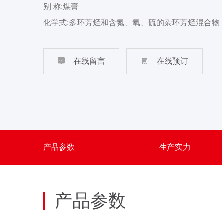
别 称:煤膏
化学式:多环芳烃和含氮、氧、硫的杂环芳烃混合物
沸 点:380℃
水溶性:微溶于水，溶于苯、乙醇、乙醚、氯仿、丙

在线留言

在线预订
外 观:黑色粘稠液体，具有特殊臭味
闪 点:80-90度
应 用:可分馏出各种芳香烃、烷烃、酚类等，也可
密度（20℃）g/ml：1.18
甲苯不溶物（无水基）/%:3.6
产品参数
生产实力
灰分量/%：0.1
水分/%：4
粘度E80：4
产品参数
萘含量（无水基）/%：8