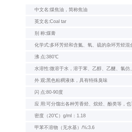
中文名:煤焦油，简称焦油
英文名:Coal tar
别 称:煤膏
化学式:多环芳烃和含氮、氧、硫的杂环芳烃混
沸 点:380℃
水溶性:微溶于水，溶于苯、乙醇、乙醚、氯仿
外 观:黑色粘稠液体，具有特殊臭味
闪 点:80-90度
应 用:可分馏出各种芳香烃、烷烃、酚类等，
密度（20℃）g/ml：1.18
甲苯不溶物（无水基）/%:3.6