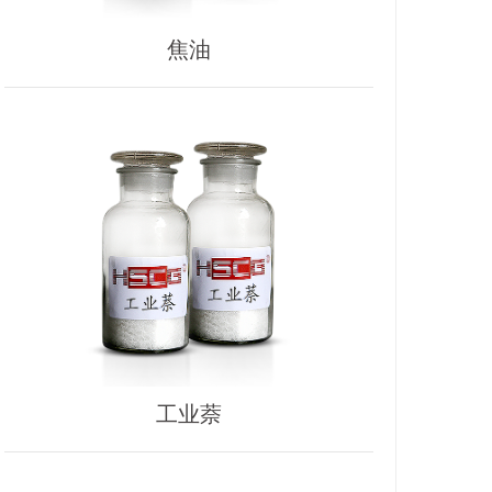
会党组书记、主席马建军讲话，他说：今天我们在
1名吴昕隆顺成铲车组第2名吴延杰顺成铲车组第2
河南顺成集团举行安阳市新型化工产业集群技能竞
名马国辉顺成铲车组第3名焦俊伟顺成化验组第1名
焦油
赛暨第十届“同兴杯”职工技能大赛活动，就是“五赛
程晓庆顺成化验组第3名秦娜娜顺成
一争”职工大比武的重大实践，为我区产业工人技能
提升提供了平台。在此，我代表殷都区总工会对大
赛的举办表示热烈祝贺，向一直关心和支持工会各
项工作的市总领导、铜冶镇党政领导表示衷心的感
谢，向精心筹备此次技能竞赛的河南顺成集团的领
导和职工表示感谢，向踊跃参与竞赛的广大职工朋
友们致以崇高的敬意和诚挚的问候！安阳市总工会
党组成员、副主席赵亚飞宣布安阳市新型化工产业
集群技能竞赛暨第十届“同兴杯”职工技能大赛开
始! 据了解，本次技能大赛共设置仪表、电工、焊
工、铲车、化验等5个竞赛项目，吸引全区四个企
业，88名职工同台竞技！ "技能铸就梦想，匠心
工业萘
成就未来" "赛场上的每一滴汗水，都是浇灌企业明
天的甘霖" "今天的竞技台，就是明天的生产线"。职
工技能大赛，是职工展示技艺、交流经验、提升技
能的重要平台，更是弘扬工匠精神、推动技术创