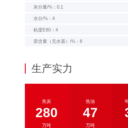
灰分量/%：0.1
水分/%：4
粘度E80：4
萘含量（无水基）/%：8
生产实力
焦炭
焦油
280
47
万吨
万吨