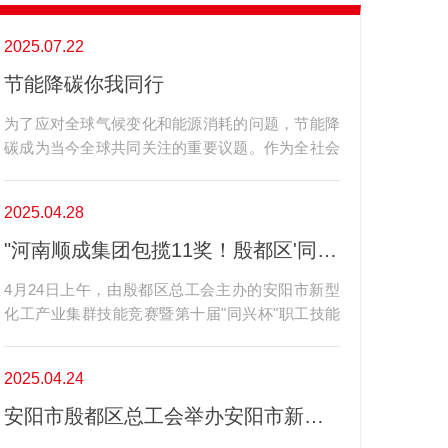
2025.07.22
节能降碳你我同行
为了应对全球气候变化和能源消耗的问题，节能降
碳成为当今全球共同关注的重要议题。作为全社会
的一员，我们每个人都有责任和义务为节能降碳贡
献力量。为了引起大家对节能降碳的重视，我们发
2025.04.28
起了“节能降碳你我同行”宣传活动。希望通过传播
节能降碳的理念和方法，改变我们的生活方式和消
"河南顺成集团包揽11奖！殷都区'同兴杯'职工技能大赛成果丰硕"
费习惯，共同创造一个低碳环保的美好未来。一、
4月24日上午，由殷都区总工会主办的安阳市新型
什么是节能降碳?节能是指有效利用能源资源，减
化工产业集群技能竞赛暨第十届"同兴杯"职工技能
少能源消耗对环境的压力。降碳则是指减少温室气
大赛在河南顺成集团隆重举行。本次大赛以"强技
体的排放，尤其是二氧化碳，减缓气候变化的速
能、促发展、展风采"为主题，共设置仪表、电工、
度。二、节能降碳为什么重要?减少能源消耗，降
2025.04.24
焊工、铲车、化验等5个竞赛项目，吸引了来自全
低环境压力，改善空气质量。减缓气候变化，保护
区四家化工企业的88名技术骨干同台竞技。赛场
地球生态系统的平衡。提高能源利用效率，减少能
安阳市殷都区总工会举办安阳市新型化工产业集群技能竞赛暨第十届“同兴杯”职工技能大赛
上，选手们通过理论测试与实际操作相结合的考核
源浪费，降低能源开支。三、如何节能降碳?优化