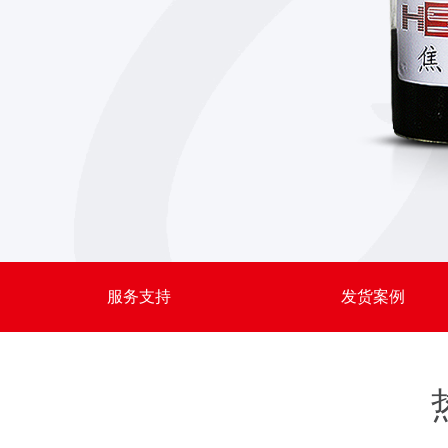
酮等多数有机溶剂
制取油毡、燃料和炭黑
服务支持
发货案例