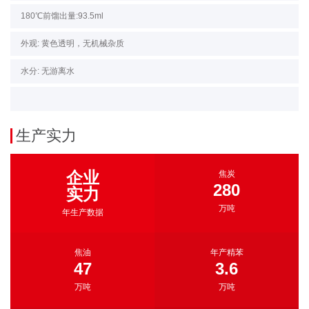
180℃前馏出量:93.5ml
外观: 黄色透明，无机械杂质
水分: 无游离水
生产实力
企业
焦炭
280
实力
万吨
年生产数据
焦油
年产精苯
47
3.6
万吨
万吨