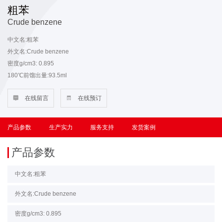
粗苯
Crude benzene
中文名:粗苯
外文名:Crude benzene
密度g/cm3: 0.895
180℃前馏出量:93.5ml
外观: 黄色透明，无机械杂质

在线留言

在线预订
水分: 无游离水
产品参数
生产实力
服务支持
发货案例
产品参数
中文名:粗苯
外文名:Crude benzene
密度g/cm3: 0.895