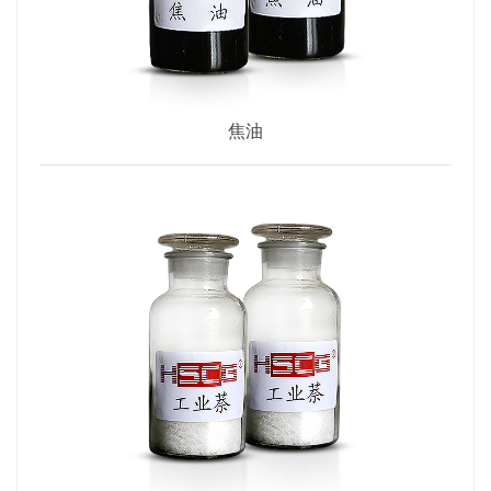
践，为我区产业工人技能提升提供了平台。在此，我代表殷都区总工会
对大赛的举办表示热烈祝贺，向一直关心和支持工会各项工作的市总领
导、铜冶镇党政领导表示衷心的感谢，向精心筹备此次技能竞赛的河南
顺成集团的领导和职工表示感谢，向踊跃参与竞赛的广大职工朋友们致
以崇高的敬意和诚挚的问候！安阳市总工会党组成员、副主席赵亚飞宣
布安阳市新型化工产业集群技能竞赛暨第十届“同兴杯”职工技能大赛开
焦油
始! 据了解，本次技能大赛共设置仪表、电工、焊工、铲车、化验等5个
竞赛项目，吸引全区四个企业，88名职工同台竞技！ "技能铸就梦
想，匠心成就未来" "赛场上的每一滴汗水，都是浇灌企业明天的甘霖"
"今天的竞技台，就是明天的生产线"。职工技能大赛，是职工展示技
艺、交流经验、提升技能的重要平台，更是弘扬工匠精神、推动技术创
新、促进企业发展的重要举措。近年来，随着安阳市新型化工产业集群
的不断发展和技术的不断革新，对职工的技能水平提出了更高的要求。
因此，举办这次技能大赛，旨在激发广大职工的学习热情，提升大家的
业务能力和综合素质，为企业的持续健康发展注入新的活力和动力。 在
本次技能大赛中，我们将看到来自各个岗位的职工们，以饱满的热情、
昂扬的斗志、精湛的技艺，展现自己的风采和实力。通过这次大赛的锻
炼和比拼，大家一定能够收获满满，不仅在技能上得到显著提升，更在
精神上得到一次深刻的洗礼和升华。