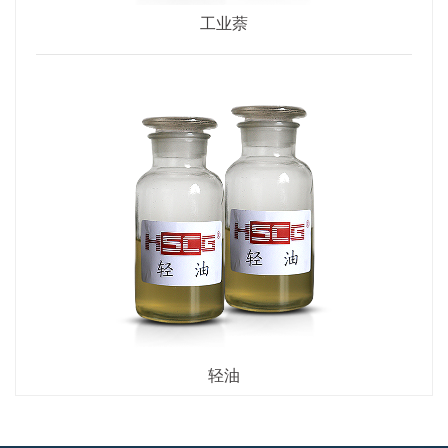
工业萘
轻油