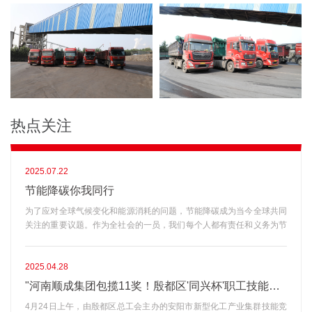
热点关注
2025.07.22
节能降碳你我同行
为了应对全球气候变化和能源消耗的问题，节能降碳成为当今全球共同
关注的重要议题。作为全社会的一员，我们每个人都有责任和义务为节
能降碳贡献力量。为了引起大家对节能降碳的重视，我们发起了“节能降
碳你我同行”宣传活动。希望通过传播节能降碳的理念和方法，改变我们
的生活方式和消费习惯，共同创造一个低碳环保的美好未来。一、什么
2025.04.28
是节能降碳?节能是指有效利用能源资源，减少能源消耗对环境的压
"河南顺成集团包揽11奖！殷都区'同兴杯'职工技能大赛成果丰硕"
力。降碳则是指减少温室气体的排放，尤其是二氧化碳，减缓气候变化
4月24日上午，由殷都区总工会主办的安阳市新型化工产业集群技能竞
的速度。二、节能降碳为什么重要?减少能源消耗，降低环境压力，改