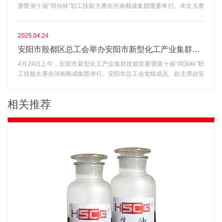
赛暨第十届"同兴杯"职工技能大赛在河南顺成集团隆重举行。本次大赛
善空气质量。减缓气候变化，保护地球生态系统的平衡。提高能源利用
以"强技能、促发展、展风采"为主题，共设置仪表、电工、焊工、铲
效率，减少能源浪费，降低能源开支。三、如何节能降碳?优化生产流
车、化验等5个竞赛项目，吸引了来自全区四家化工企业的88名技术骨
程：通过改进生产工艺、优化设备配置、提高生产效率等措施，可以降
干同台竞技。赛场上，选手们通过理论测试与实际操作相结合的考核方
2025.04.24
低能源消耗和减少污染物排放。加强能源管理：通过制定合理的能源管
式展开激烈角逐。仪表工区选手以毫米级的精准调试展现职业素养，铲
理制度、加强能源计量和统计、推广节能技术和设备等措施，可以提高
安阳市殷都区总工会举办安阳市新型化工产业集群技能竞赛暨第十届“同兴杯”职工技能大赛
车驾驶员在狭窄赛道完成高难度物料转运，化验员们则通过严谨的化学
能源利用率，减少能源消耗。同时，还可以奖励能源管理信息平台，实
4月24日上午，安阳市新型化工产业集群技能竞赛暨第十届“同兴杯”职
分析流程彰显技能水平。经过全天紧张比拼，河南顺成集团表现亮眼，
现能源数据的实时监测和分析，为企业的能源管理提供有力支持。加强
工技能大赛在河南顺成集团举行。安阳市总工会党组成员、副主席赵亚
共斩获11个奖项好成绩。这次竞赛既是对产业工人技能水平的大检阅，
环保意识：充分认识到环境保护的重要性，加强环保意识教育，推广环
飞、殷都区人大常委会副主任、区总工会党组书记、主席马建军、殷都
更是推动人才梯队建设的重要抓手。通过搭建技能比武平台，有效激发
保理念，引导员工树立环保意识，从自身做起，积极参与到节能减排工
区总工会党组成员、常务副主席王利民、殷都区总工会劳动和经济部部
了广大职工"学技术、练本领、比技能"的热情。顺成集团董事长王智勇
作中来。四、我们的行动，你我同行。建立节能意识：从身边小事做
相关推荐
长孟祥峰、铜冶镇工会主席李爱民、河南省顺成集团绿色发展项目指挥
表示：此次技能大赛的成功举办，不仅为职工提供了展示才能的舞台，
起，传达节能降碳理念。改变生活方式：培养低碳环保的生活习惯，如
部指挥长王峰、副总经理李凯参加开幕式。本次大赛由殷都区总工会倾
更通过以赛促学、以赛促训的方式，为顺成集团转型升级注入强劲动
节约用水、垃圾分类等。节能降碳创新：倡导和支持绿色科技、环保产
力主办、河南顺成集团精心承办。（河南顺成集团副总经理李凯致辞）
能，持续推进职工素质提升工程，助力打造知识型、技能型、创新型劳
品的发展和应用。让我们手拉手，共同努力，让节能降碳成为每个人的
顺成集团副总经理李凯在开幕式上致辞，他代表此次大赛的承办方，向
动者大军。强调，集团将以这次技能大赛为契机，持续深化员工队伍建
行动，让低碳环保的理念落地生根。我们相信，只要我们每个人都为节
莅临本次开幕式的各位领导、嘉宾表示热烈的欢迎和衷心的感谢！同
设改革，通过常态化开展岗位练兵、技术比武等活动，为顺成集团高质
能降碳贡献一份力量，我们就能共同创造一个更加美好、绿色低碳的未
时，向所有参赛的职工朋友们致以诚挚的问候！（铜冶镇工会主席李爱
量发展培育更多高技能人才。项目名次姓名单位仪表组第1名杨现军顺
来!
民讲话）（殷都区总工会党组书记、主席马建军讲话）（安阳市总工会
成仪表组第2名程晓顺成仪表组第3名韩云燕顺成电工组第3名牛庆军顺
党组成员、副主席赵亚飞宣布安阳市新型化工产业集群技能竞赛暨第十
成焊工组第2名董星顺成铲车组第1名吴昕隆顺成铲车组第2名吴延杰顺
届“同兴杯”职工技能大赛开始!）铜冶镇工会主席李爱民首先讲话，随后
成铲车组第2名马国辉顺成铲车组第3名焦俊伟顺成化验组第1名程晓庆
殷都区人大常委会副主任、区总工会党组书记、主席马建军讲话，他
顺成化验组第3名秦娜娜顺成
说：今天我们在河南顺成集团举行安阳市新型化工产业集群技能竞赛暨
第十届“同兴杯”职工技能大赛活动，就是“五赛一争”职工大比武的重大实