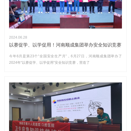
2024.06.28
以赛促学、以学促用！河南顺成集团举办安全知识竞赛
今年6月是第23个“全国安全生产月”，6月27日，河南顺成集团举办了
2024年“以赛促学、以学促用”安全知识竞赛，营造了