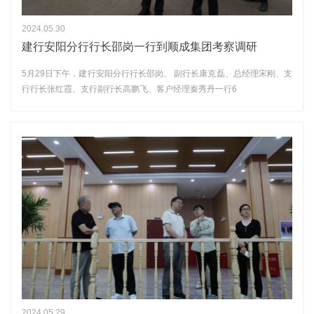
2024.05.30
建行安阳分行行长邵岗一行到顺成集团考察调研
5月29日下午，建行安阳分行行长邵岗、 副行长康克磊、总经理宋刚、支
行行长张红霞、支行副行长高鹏飞、客户经理秦秀丹一行6
2024.05.29