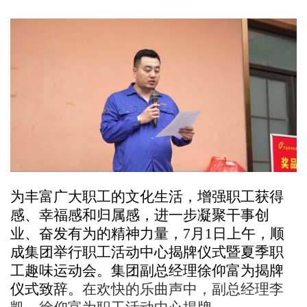
为丰富广大职工的文化生活，增强职工获得
感、幸福感和归属感，进一步凝聚干事创
业、奋发有为的精神力量，7月1日上午，顺
成集团举行职工活动中心揭牌仪式暨夏季职
工趣味运动会。集团副总经理徐仰富为揭牌
仪式致辞。
在欢快的乐曲声中，副总经理李