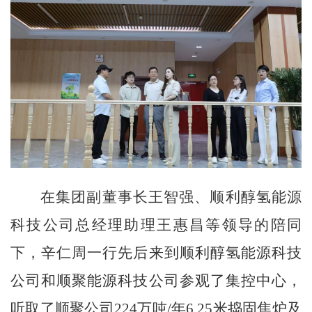
在集团副董事长王智强、顺利醇氢能源
科技公司总经理助理王惠昌等领导的陪同
下，辛仁周一行先后来到顺利醇氢能源科技
公司和顺聚能源科技公司参观了集控中心，
听取了顺聚公司
224
万吨/年6.25米捣固焦炉及