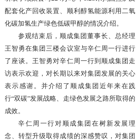
配套化产回收装置、顺利醇氢能源利用二氧
化碳加氢生产绿色低碳甲醇的情况介绍。
参观结束后，顺成集团董事长、总经理
王智勇在集团三楼会议室与
辛仁周一行进行
了座谈。王智勇对辛仁周一行到顺成集团走
访表示欢迎，对长期以来对集团发展的关心
表示感谢。并介绍了顺成集团近年来在践
行“双碳”发展战略、走绿色发展之路所取得的
成效。
辛仁周一行对顺成集团在树新发展理
念、转型升级取得成绩的深感赞叹，对集团