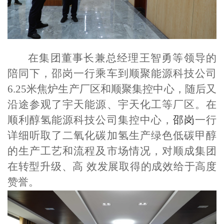
在集团董事长兼总经理王智勇等领导的
陪同下，
邵岗
一行乘车到顺聚能源科技公司
6.25米焦炉生产厂区和顺聚集控
中
心，随后又
沿途参观了宇天能源、宇天化工等厂区。在
顺利醇氢能源科技公司集控中心，
邵岗
一行
详细听取了二氧化碳加氢生产绿色低碳甲醇
的生产工艺和流程及市场情况，对顺成集团
在转型升级、高 效发展取得的成效给于高度
赞誉。