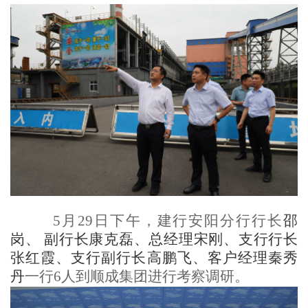
5
月29日下午，建行安阳分行行长
邵
岗、 副行长康克磊、总经理宋刚、支行行长
张红霞、支行副行长高鹏飞、客户经理秦秀
丹
一行6人到顺成集团进行考察调研。