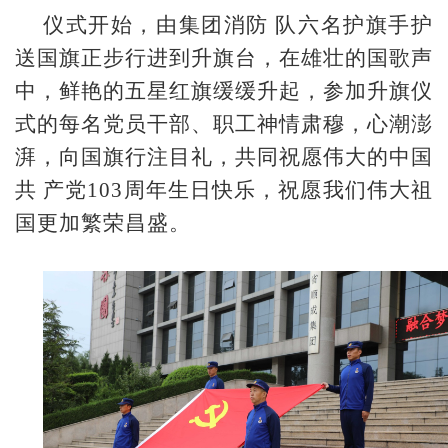
仪式开始，由集团消防 队六名护旗手护
送国旗正步行进到升旗台，在雄壮的国歌声
中，鲜艳的五星红旗缓缓升起，参加升旗仪
式的每名党员干部、职工神情肃穆，心潮澎
湃，向国旗行注目礼，共同祝愿伟大的中国
共 产党103周年生日快乐，祝愿我们伟大祖
国更加繁荣昌盛。