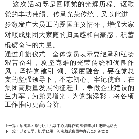
这次活动
既是回顾党的光辉历程、讴歌
党的丰功伟绩、传承光荣传统，又
以此进一
步激发广大员工的爱国主义情怀，增强大家
对顺成集团大家庭的归属感和自豪感
，
积蓄
砥砺奋斗的力量。
通过升旗仪式，全体党员表示要继承和弘扬
艰苦奋斗，攻坚克难的光荣传统和优良作
风，坚持党建引 领、深度融合，
要在党总
支的坚强领导下，不忘初心、牢记使命
，
在
集团高质量发展的征程上，争做企业建设的
生力军，为党员增光，为党旗添彩
，将各项
工作推向更高台阶。
上一篇：
顺成集团举行职工活动中心揭牌仪式 暨夏季职工趣味运动会
下一篇：
以赛促学、以学促用！河南顺成集团举办安全知识竞赛