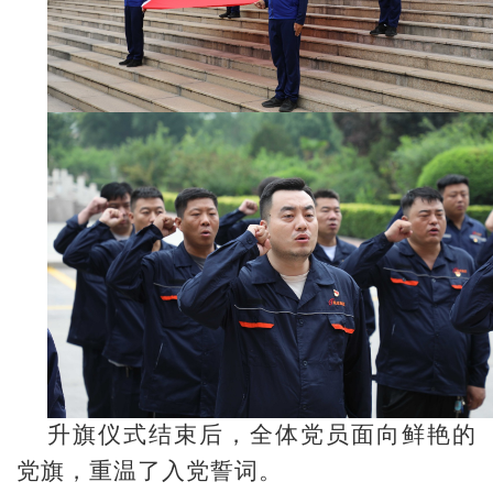
升旗仪式结束后，全体党员面向鲜艳的
党旗，重温了入党誓词。