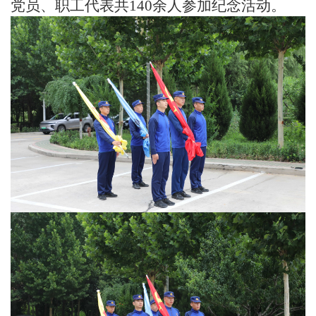
党员、职工代表共140余人参加纪念活动。