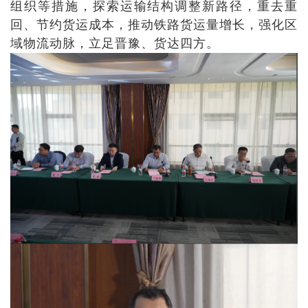
组织等措施，探索运输结构调整新路径，
重去重
回、
节约货运成本
，推动铁路货运量增长，强化区
域物流动脉
，
立足晋豫
、
货达四方。