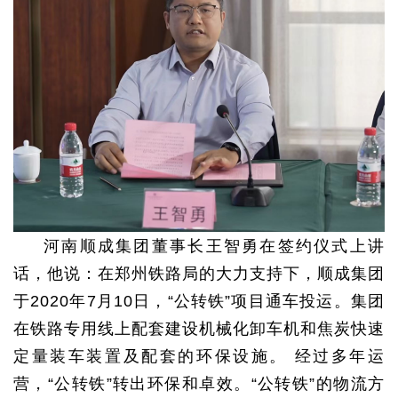
河南顺成集团董事长王智勇在签约仪式上讲
话，他说：在郑州铁路局的大力支持下，顺成集团
于
2020年
7月10日，“公转铁”项目通车投运。
集团
在铁路专用线上配套建设机械化卸车机和焦炭快速
定量装车装置及配套的环保设施。
经过多年运
营，
“公转铁”转出环保和卓效
。
“公转铁”的物流方