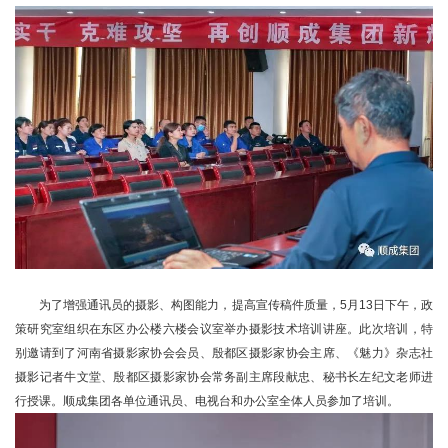
为了增强通讯员的摄影、构图能力，提高宣传稿件质量，5月13日下午，政
策研究室组织在东区办公楼六楼会议室举办摄影技术培训讲座。此次培训，特
别邀请到了河南省摄影家协会会员、殷都区摄影家协会主席、《魅力》杂志社
摄影记者牛文堂、殷都区摄影家协会常务副主席段献忠、秘书长左纪文老师进
行授课。顺成集团各单位通讯员、电视台和办公室全体人员参加了培训。