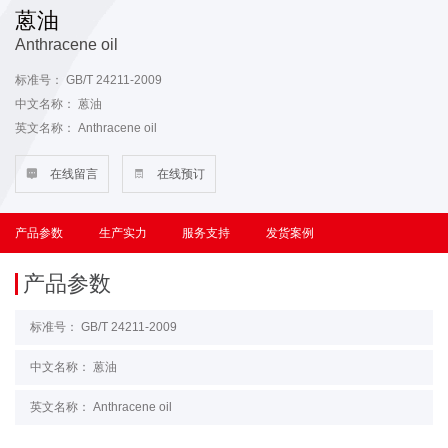
蒽油
Anthracene oil
标准号： GB/T 24211-2009
中文名称： 蒽油
英文名称： Anthracene oil

在线留言

在线预订
产品参数
生产实力
服务支持
发货案例
产品参数
标准号： GB/T 24211-2009
中文名称： 蒽油
英文名称： Anthracene oil