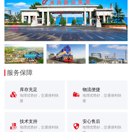
服务保障
库存充足
物流便捷


地理优势好，交通便利快
地理优势好，交通便利快
捷
捷
技术支持
安心售后


地理优势好，交通便利快
地理优势好，交通便利快