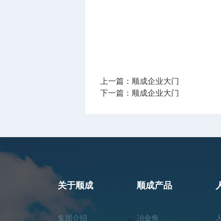
上一篇：
顺成企业大门
下一篇：
顺成企业大门
关于顺成
顺成产品
集团介绍
冶金焦