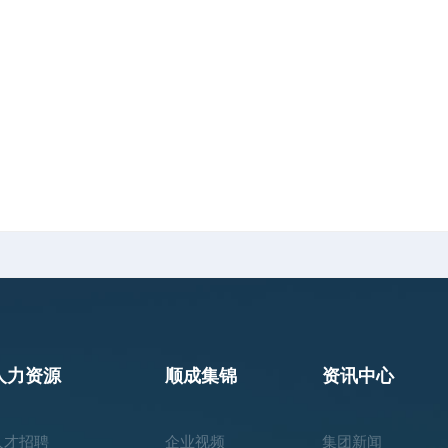
人力资源
顺成集锦
资讯中心
人才招聘
企业视频
集团新闻