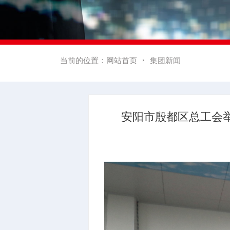
当前的位置：
网站首页
集团新闻

安阳市殷都区总工会