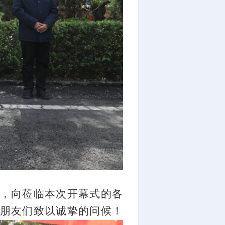
，向莅临本次开幕式的各
朋友们致以诚挚的问候！