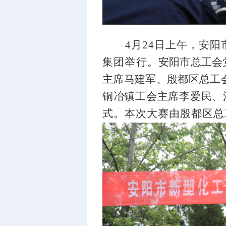
4
月
24
日上午，
安阳
集团举行
。
安阳市总工会
主席马建军、殷都区总工
铜冶镇工会主席李爱民、
式
。
本次大赛由殷都区总