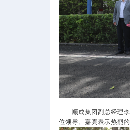
顺成集团副总经理
位领导、嘉宾表示热烈