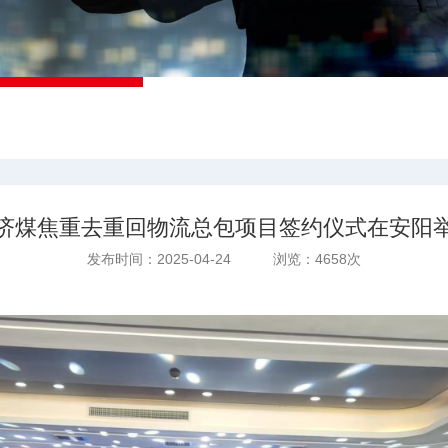
济煤焦重去重回物流总包项目签约仪式在安阳
发布时间：2025-04-24 浏览：4658次