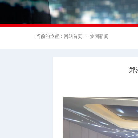
当前的位置：
网站首页
集团新闻

郑