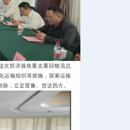
这次
郑济煤焦重去重回物流总
化运输组织等措施，探索运输
动脉
，
立足晋豫
、
货达四方。