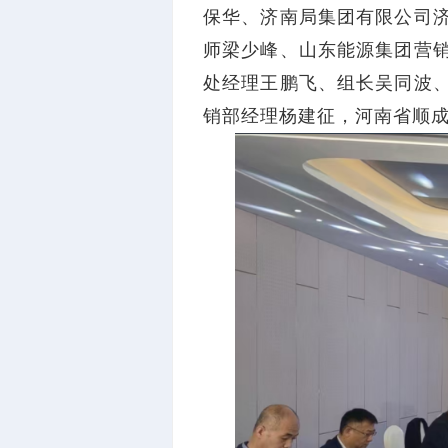
保华
、
济南局集团有限公司
师梁少峰
、山东能源集团营
处经理王鹏飞、组长吴同波
销部经理杨建征，河南省顺