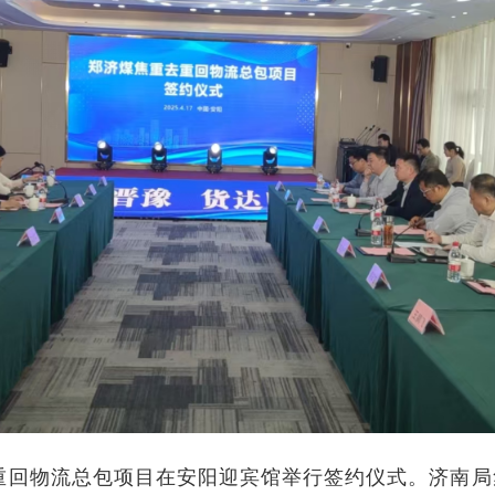
重回物流总包项目
在
安阳
迎宾馆
举行签约仪式。济南局