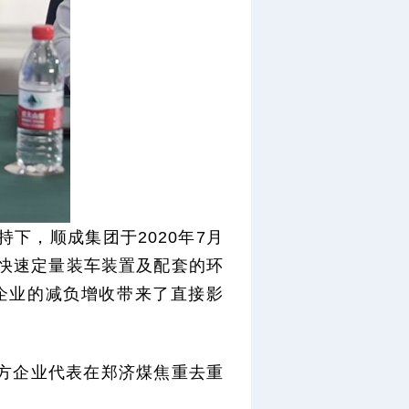
持下，顺成集团于
2020年
7月
快速定量装车装置及配套的环
给企业的减负增收带来了直接影
方企业代表
在
郑济煤焦重去重