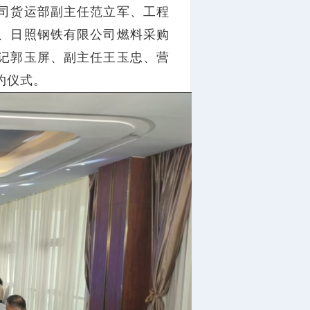
司货运部副主任范立军
、
工程
、日照钢铁有限公司燃料采购
记郭玉屏、副主任王玉忠、营
约仪式。