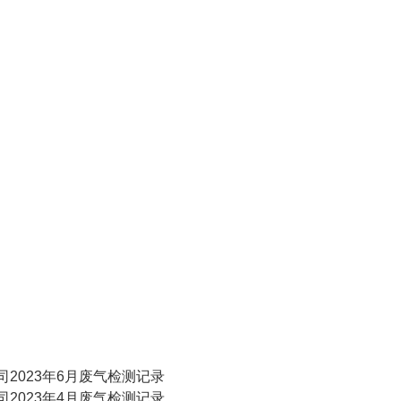
2023年6月废气检测记录
2023年4月废气检测记录