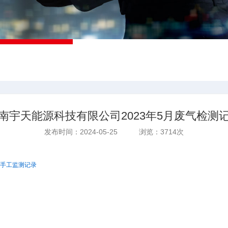
南宇天能源科技有限公司2023年5月废气检测
发布时间：2024-05-25 浏览：3714次
气手工监测记录