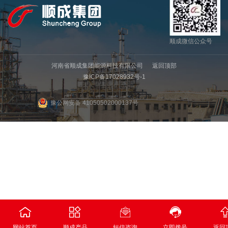
顺成微信公众号
河南省顺成集团能源科技有限公司
返回顶部
豫ICP备17028932号-1
豫公网安备 41050502000137号




网站首页
顺成产品
短信咨询
立即拨号
返回