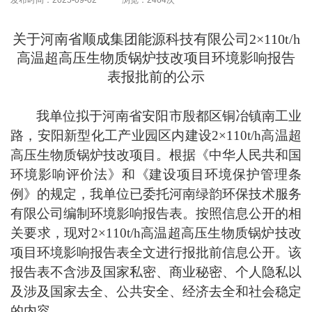
发布时间：2025-09-02 浏览：2464次
关于
河南省顺
成
集团能源科技有限公司
2×110t/h
高温超高压生物质锅炉技改项目
环境影响报告
表报批前的公示
我单位拟于河南省安阳市殷都区铜冶镇南工业
路，安阳新型化工产业园区内建设
2×110t/h
高温超
高压生物质锅炉技改项目
。根据《中华人民共和国
环境影响评价法》和《建设项目环境保护管理条
例》的规定，我单位已委托河南
绿韵环保技术服务
有限
公司编制环境影响报告表。按照信息公开的相
关要求，现对
2×110t/h
高温超高压生物质锅炉技改
项目
环境影响报告表全文进行报批前信息公开。该
报告表不含涉及国家私密、商业秘密、个人隐私以
及涉及国家去全、公共安全、经济去全和社会稳定
的内容。