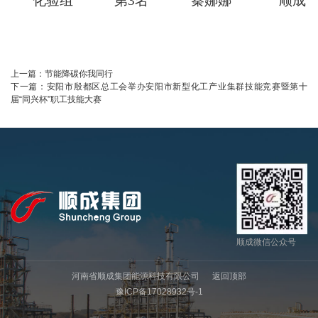
化验组
第3名
秦娜娜
顺成
上一篇：
节能降碳你我同行
下一篇：
安阳市殷都区总工会举办安阳市新型化工产业集群技能竞赛暨第十
届“同兴杯”职工技能大赛
顺成微信公众号
河南省顺成集团能源科技有限公司
返回顶部
豫ICP备17028932号-1