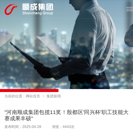
当前的位置：
网站首页

集团新闻
"河南顺成集团包揽11奖！殷都区'同兴杯'职工技能大
赛成果丰硕"
发布时间：2025-04-28 浏览：4443次