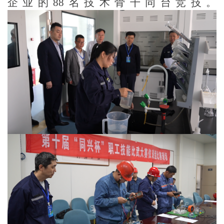
企业的88名技术骨干同台竞技。