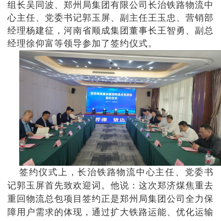
组长吴同波、郑州局集团有限公司长治铁路物流中
心主任、党委书记郭玉屏、副主任王玉忠、营销部
经理杨建征，河南省顺
成集团
董事长王智勇
、
副总
经理徐
仰富等领导参加了签约仪式。
签约仪式上，
长治铁路物流中心主任、党委书
记郭玉屏
首先
致欢迎词。
他
说：这次
郑济煤焦重去
重回物流总包项目
签约
正是郑州局集团公司全力保
障用户需求的体现
，
通过扩大铁路运能、优化运输