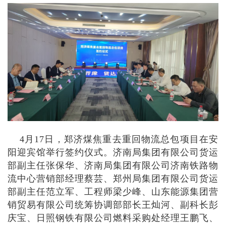
4
月
17
日，
郑济煤焦重去重回物流总包项目
在
安
阳
迎宾馆
举行签约仪式。济南局集团有限公司货运
部副主任张保华
、
济南局集团有限公司济南铁路物
流中心营销部经理蔡芸
、
郑州局集团有限公司货运
部副主任范立军
、
工程师梁少峰
、山东能源集团营
销贸易有限公司统筹协调部部长王灿河、副科长彭
庆宝、日照钢铁有限公司燃料采购处经理王鹏飞、