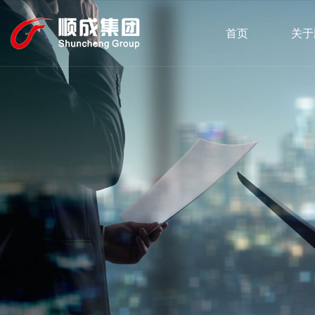
首页
关于