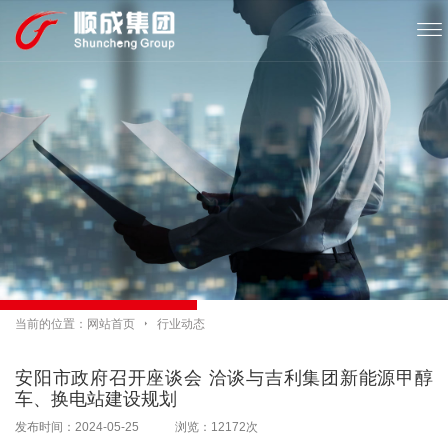

当前的位置：
网站首页

行业动态
安阳市政府召开座谈会 洽谈与吉利集团新能源甲醇
车、换电站建设规划
发布时间：2024-05-25 浏览：12172次