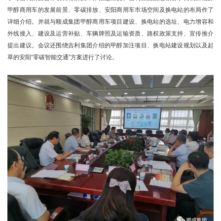
甲醇商用车的发展前景、零碳排放、安阳商用车市场空间及换电站的布局作了
详细介绍。并就与顺成集团甲醇商用车项目建设、换电站的选址、电力增容和
外线接入、建设及运营补贴、车辆牌照及运输资质、路权政策支持、宣传推介
提出建议。会议还围绕吉利集团介绍的甲醇加注项目、换电站建设规划以及起
草的安阳“零碳智能交通”方案进行了讨论。