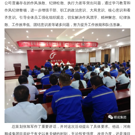
公司普遍存在的作风涣散、纪律松散、执行力差等突出问题，通过学习教育和
作风纪律整顿，进一步增强干部、职工的政治意识、大局意识、核心意识和看
齐意识。引导全体员工强化组织观念，切实解决作风漂浮、精神懈怠、纪律涣
散、工作效率低、团结意识差等诸多问题，努力提升工作效能和队伍形象。
总策划张旭军作了重要讲话，并对这次活动提出了具体要求。他说：河南
顺成集团目前处于有史以来关键的时刻，无论投资强度、改造力度，还是项目