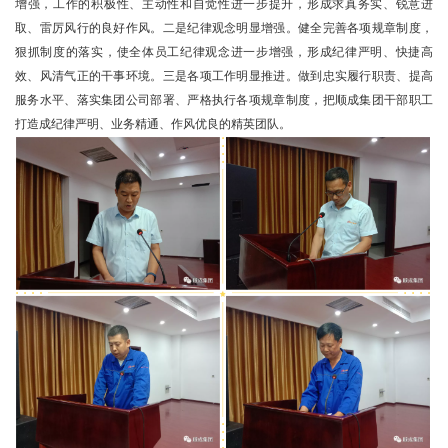
增强，工作的积极性、主动性和自觉性进一步提升，形成求真务实、锐意进
取、雷厉风行的良好作风。二是纪律观念明显增强。健全完善各项规章制度，
狠抓制度的落实，使全体员工纪律观念进一步增强，形成纪律严明、快捷高
效、风清气正的干事环境。三是各项工作明显推进。做到忠实履行职责、提高
服务水平、落实集团公司部署、严格执行各项规章制度，把顺成集团干部职工
打造成纪律严明、业务精通、作风优良的精英团队。