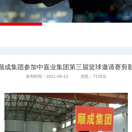
顺成集团参加中嘉业集团第三届篮球邀请赛剪
发布时间：2021-08-12 浏览：7128次