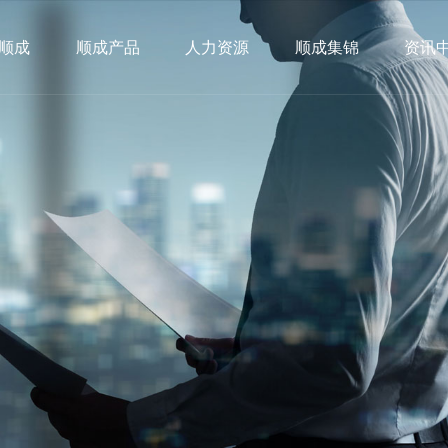
顺成
顺成产品
人力资源
顺成集锦
资讯