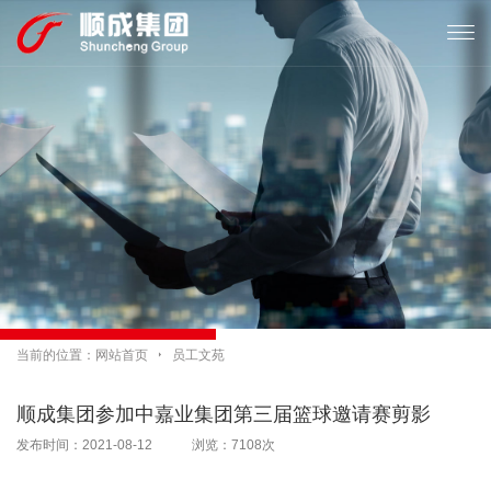

当前的位置：
网站首页

员工文苑
顺成集团参加中嘉业集团第三届篮球邀请赛剪影
发布时间：2021-08-12 浏览：7108次