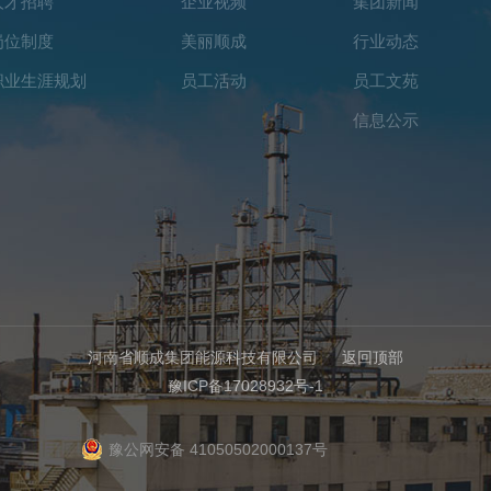
人才招聘
企业视频
集团新闻
岗位制度
美丽顺成
行业动态
职业生涯规划
员工活动
员工文苑
信息公示
河南省顺成集团能源科技有限公司
返回顶部
豫ICP备17028932号-1
豫公网安备 41050502000137号