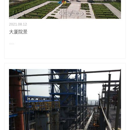
2021.08.12
大厦院景
......