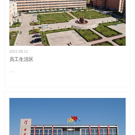
2021.08.12
员工生活区
......