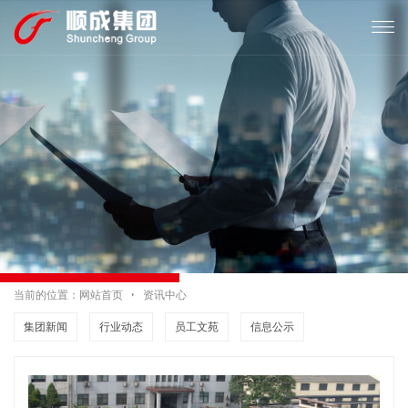

当前的位置：
网站首页

资讯中心
集团新闻
行业动态
员工文苑
信息公示