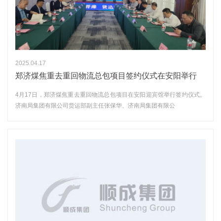
2025.04.17
郑济煤焦重去重回物流总包项目签约仪式在安阳举行
4月17日，郑济煤焦重去重回物流总包项目在安阳迎宾馆举行签约仪式。
济南局集团有限公司货运部副主任张保华、济南局集团有限公