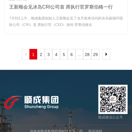
王新顺会见冰岛CRI公司首 席执行官罗斯伯格一行
7月9日上午，顺成集团创始人王新顺会见了当天前来访问的冰岛碳循环国
际公司（CRI）首 席执行官（CEO）洛特·罗斯伯格女
1
2
3
4
5
6
...
28
29
顺成微信公众号
河南省顺成集团能源科技有限公司
返回顶部