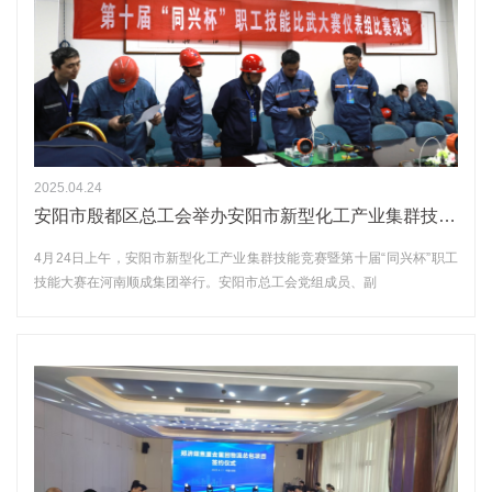
2025.04.24
安阳市殷都区总工会举办安阳市新型化工产业集群技能竞赛暨第十届“同兴杯”职工技能大赛
4月24日上午，安阳市新型化工产业集群技能竞赛暨第十届“同兴杯”职工
技能大赛在河南顺成集团举行。安阳市总工会党组成员、副