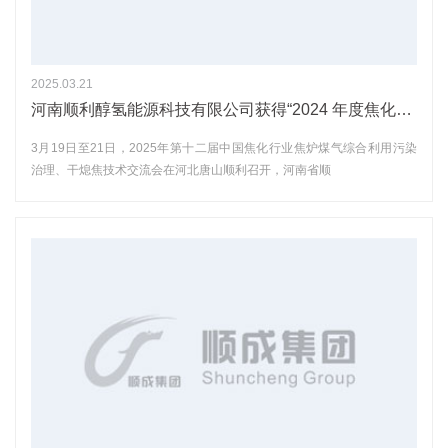
2025.03.21
河南顺利醇氢能源科技有限公司获得“2024 年度焦化行业十大影响力品牌企业 ”
3月19日至21日，2025年第十二届中国焦化行业焦炉煤气综合利用污染
治理、干熄焦技术交流会在河北唐山顺利召开，河南省顺