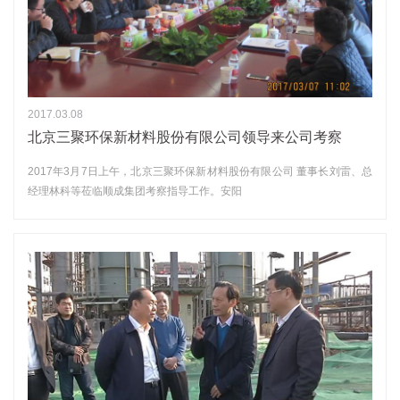
2017.03.08
北京三聚环保新材料股份有限公司领导来公司考察
2017年3月7日上午，北京三聚环保新材料股份有限公司 董事长刘雷、总
经理林科等莅临顺成集团考察指导工作。安阳