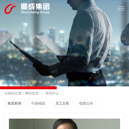

当前的位置：
网站首页

资讯中心
集团新闻
行业动态
员工文苑
信息公示