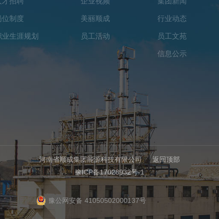
人才招聘
企业视频
集团新闻
岗位制度
美丽顺成
行业动态
职业生涯规划
员工活动
员工文苑
信息公示
河南省顺成集团能源科技有限公司
返回顶部
豫ICP备17028932号-1
豫公网安备 41050502000137号