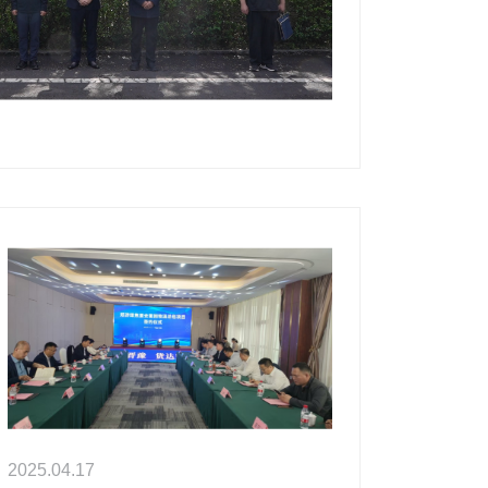
2025.04.17