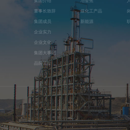
集团介绍
冶金焦
董事长致辞
煤化工产品
集团成员
新能源
企业实力
企业文化
集团大事记
品牌荣誉