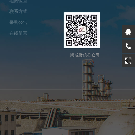
地图位置
联系方式
采购公告
在线留言
顺成微信公众号