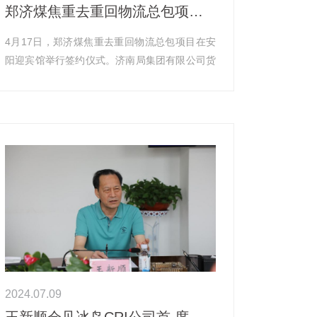
郑济煤焦重去重回物流总包项目签约仪式在安阳举行
4月17日，郑济煤焦重去重回物流总包项目在安
阳迎宾馆举行签约仪式。济南局集团有限公司货
运部副主任张保华、济南局集团有限公
2024.07.09
王新顺会见冰岛CRI公司首 席执行官罗斯伯格一行