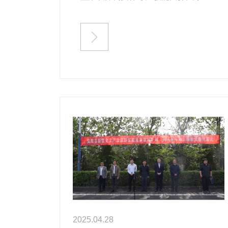

2025.04.28