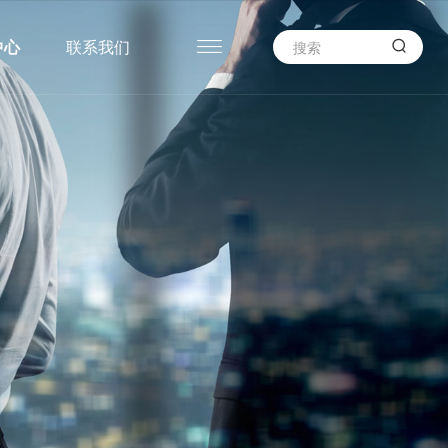

中心
联系我们
