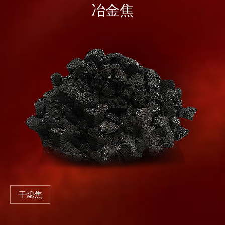
冶金焦
干熄焦