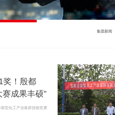
集团新闻
1奖！殷都
大赛成果丰硕"
市新型化工产业集群技能竞赛