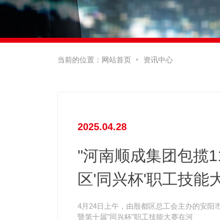
当前的位置：
网站首页
资讯中心

2025.04.28
"河南顺成集团包揽1
区'同兴杯'职工技能
4月24日上午，由殷都区总工会主办的安阳
暨第十届"同兴杯"职工技能大赛在河