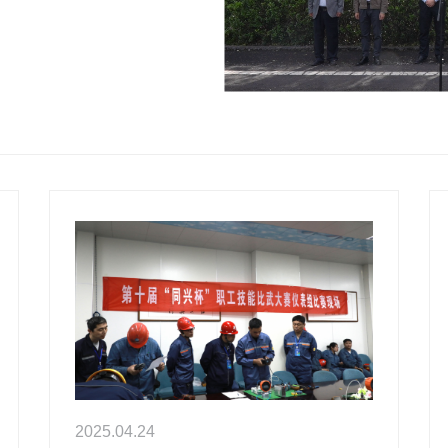
2025.04.24