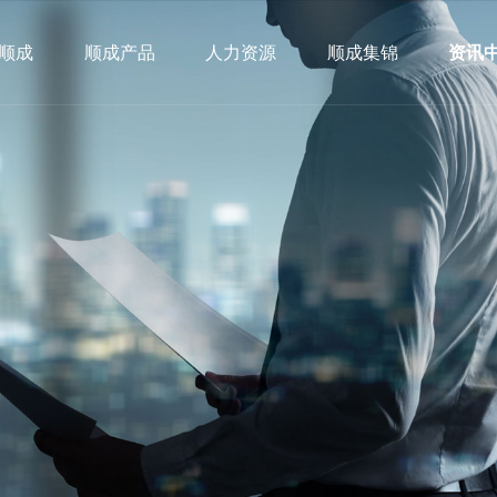
顺成
顺成产品
人力资源
顺成集锦
资讯