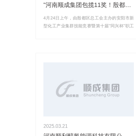
"河南顺成集团包揽11奖！殷都区'同兴杯'职工技能大赛成果丰硕"
4月24日上午，由殷都区总工会主办的安阳市新
型化工产业集群技能竞赛暨第十届"同兴杯"职工
技能大赛在河
2025.03.21
河南顺利醇氢能源科技有限公司获得“2024 年度焦化行业十大影响力品牌企业 ”