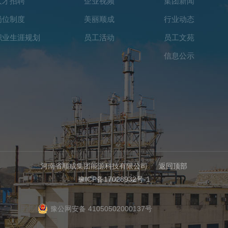
人才招聘
企业视频
集团新闻
岗位制度
美丽顺成
行业动态
职业生涯规划
员工活动
员工文苑
信息公示
河南省顺成集团能源科技有限公司
返回顶部
豫ICP备17028932号-1
豫公网安备 41050502000137号