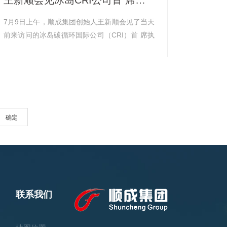
7月9日上午，顺成集团创始人王新顺会见了当天
前来访问的冰岛碳循环国际公司（CRI）首 席执
行官（CEO）洛特·罗斯伯格女
确定
联系我们