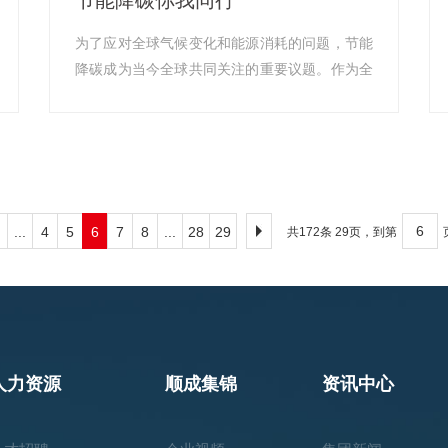
为了应对全球气候变化和能源消耗的问题，节能
降碳成为当今全球共同关注的重要议题。作为全
社会的一员，我们每个人都有责任和义务
...
4
5
6
7
8
...
28
29
共172条 29页，到第
人力资源
顺成集锦
资讯中心