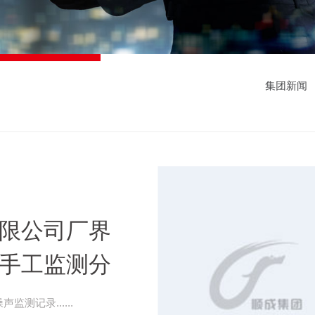
集团新闻
限公司厂界
手工监测分
测记录......