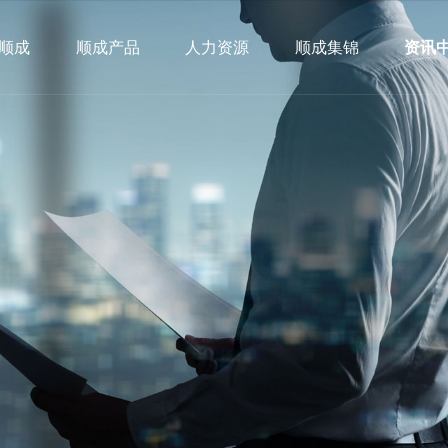
顺成
顺成产品
人力资源
顺成集锦
资讯