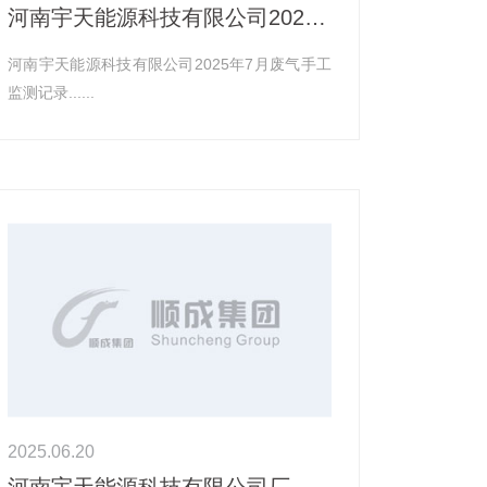
河南宇天能源科技有限公司2025年7月有组织废气污染物排放情况手工监测分析结果记录信息
河南宇天能源科技有限公司2025年7月废气手工
监测记录......
2025.06.20
河南宇天能源科技有限公司厂界噪声污染物排放情况手工监测分析结果记录信息