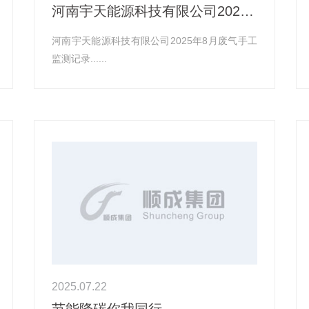
河南宇天能源科技有限公司2025年8月废气手工监测记录
河南宇天能源科技有限公司2025年8月废气手工
监测记录......
2025.07.22
节能降碳你我同行