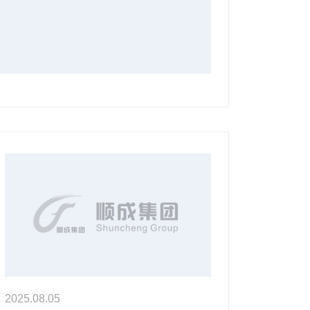
2025.08.05