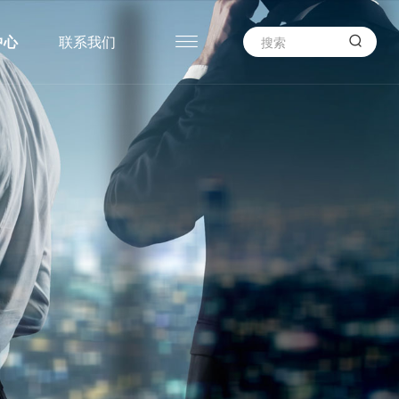

中心
联系我们
