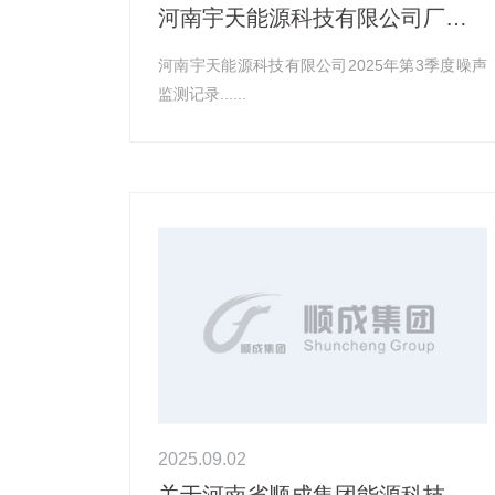
河南宇天能源科技有限公司厂界噪声污染物排放情况手工监测分析结果记录信息
河南宇天能源科技有限公司2025年第3季度噪声
监测记录......
2025.09.02
关于河南省顺成集团能源科技有限公司2×110t/h高温超高压生物质锅炉技改项目环境影响报告表报批前的公示