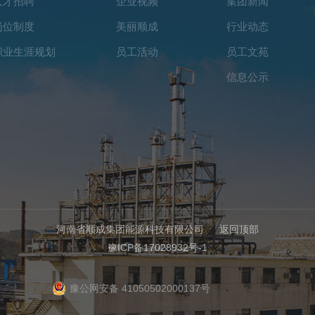
人才招聘
企业视频
集团新闻
岗位制度
美丽顺成
行业动态
职业生涯规划
员工活动
员工文苑
信息公示
河南省顺成集团能源科技有限公司
返回顶部
豫ICP备17028932号-1
豫公网安备 41050502000137号