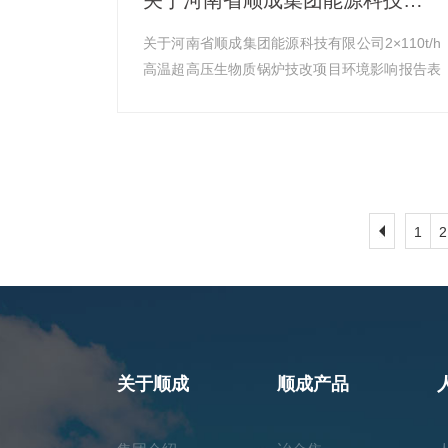
关于河南省顺成集团能源科技有限公司2×110t/h
高温超高压生物质锅炉技改项目环境影响报告表
报批前的公示 我单
1
2
关于顺成
顺成产品